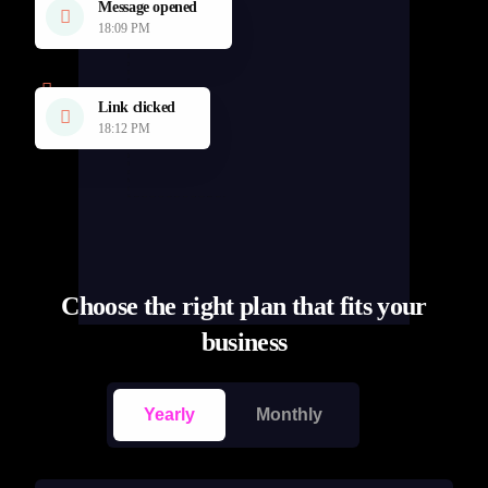
Message opened
18:09 PM
Link clicked
18:12 PM
Choose the right plan that fits your
business
Yearly
Monthly