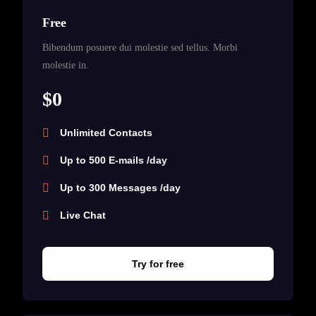
Free
Bibendum posuere dui molestie sed tellus. Morbi
molestie in.
$0
Unlimited Contacts
Up to 500 E-mails /day
Up to 300 Messages /day
Live Chat
Try for free